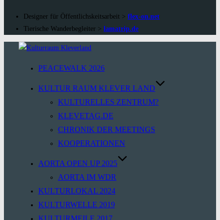
Designer für Öffentlichskeitsarbeit >
flex-on.net
Tierische Wanderbegleiter >
lamatrip.de
Zum
Inhalt
PEACEWALK 2026
springen
KULTUR RAUM KLEVER LAND
KULTURELLES ZENTRUM?
KLEVETAG.DE
CHRONIK DER MEETINGS
KOOPERATIONEN
AORTA OPEN UP 2025
AORTA IM WDR
KULTURLOKAL 2024
KULTURWELLE 2019
KULTURMEILE 2017